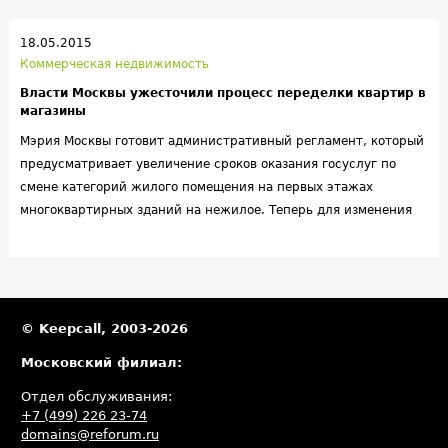
18.05.2015
Коммерческая недвижимость
Власти Москвы ужесточили процесс переделки квартир в
магазины
Мэрия Москвы готовит административный регламент, который
предусматривает увеличение сроков оказания госуслуг по
смене категорий жилого помещения на первых этажах
многоквартирных зданий на нежилое. Теперь для изменения
статуса таких объектов потребуется получение
дополнительных согласований от чиновников и граждан,
проживающих в доме, где планируется переделка.
© Keepcall, 2003-2026
Московский филиал:
Отдел обслуживания:
+7 (499) 226 23-74
domains@reforum.ru