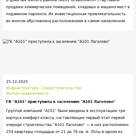
В доме №4 жилого района «А101 Всеволожск» стартовали
продажи коммерческих помещений, кладовых и машино-мест в
подземном паркинге. Их инвестиционная привлекательность
во многом обусловлена расположением в самом оживленном
месте района — по соседству с первым в городе
гастрокластером.
25.12.2025
Инфраструктура
Градостроительство
Жилая недвижимость
ГК "А101" приступила к заселению "А101 Лаголово"
Группой компаний "А101" были введены в эксплуатацию три
корпуса комфорт-класса, составляющие первый этап первой
очереди строительства "А101 Лаголово" — в них расположено
254 квартиры площадью от 21 до 78 кв. м. Лоты в одном из