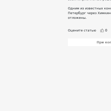
Одним из известных кон
Петербург через Химкинс
отложены.
0
Оцените статью
При ко