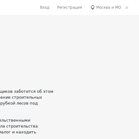
Вход
Регистрация
Москва и МО
щиков заботится об этом
дение строительных
рубкой лесов под
тельственными
ла строительства
иалог и находить