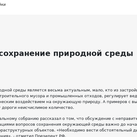
йки
 сохранение природной среды
дной среды является весьма актуальным, мало, кто из застрой
строительного мусора и промышленных отходов, регулирует ве
ическим воздействием на окружающую природу. А примеров с вы
у дороги неисчислимое количество.
альному собранию рассказал о том, что обсуждение с неправи
ациями вопросов сохранения окружающей среды важно до нача
раструктурных объектов. «Необходимо вести обстоятельный д
ия», - отметил Президент РФ.