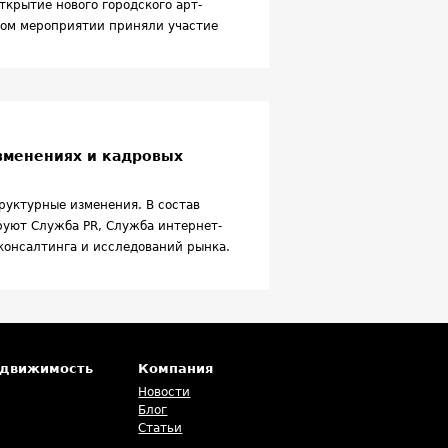
ткрытие нового городского арт-
ом мероприятии приняли участие
 Департамента культуры города
ании «Галс-Девелопмент» Сергей
обеды.
зменениях и кадровых
руктурные изменения. В состав
ируют Служба
PR, Служба интернет-
консалтинга и исследований рынка.
овые подразделения - Служба
 проектов и Служба клиентского
едвижимость
Компания
Новости
Блог
Статьи