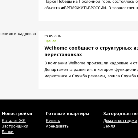
Парке Победы на Поклонной горе, состоялось о
объекта #ВРЕМЯЖИТЬВРОССИИ. В торжественн
Министр Правительства Москвы, руководитель
Москвы Александр Кибовский, президент комп
Калинин и Вячеслав Дунаев, директор Парка П
25.05.2016
Прочее
Welhome сообщает о структурных и
перестановках
В компании
Welhome произошли кадровые и ст
Департамента развития, в котором функцион
маркетинга и Служба рекламы, вошла Служба 
Также в рамках Департамента начали работу н
мониторинга и сопровождения инвестиционных
сервиса и постпродажного сопровождения.
Новостройки
Готовые квартиры
Загородная н
Каталог ЖК
Купить
Дома и коттеджи
Застройщики
Арендовать
Земля
Банки