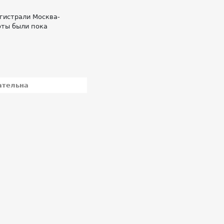
гистрали Москва-
оты были пока
ательна