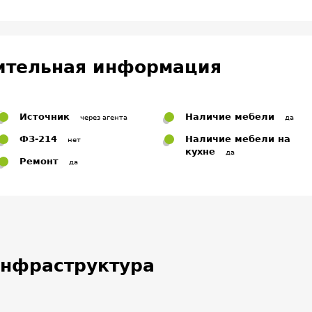
ительная информация
Источник
Наличие мебели
через агента
да
ФЗ-214
Наличие мебели на
нет
кухне
да
Ремонт
да
нфраструктура