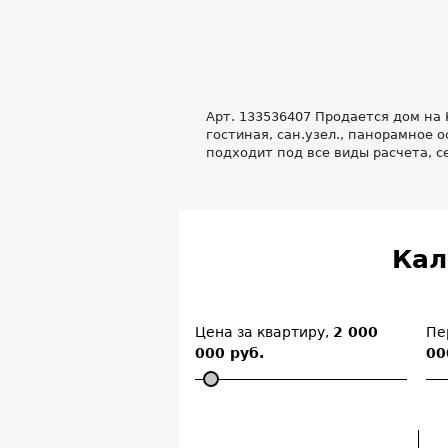
Арт. 133536407 Прoдаeтcя дом на 
гостинaя, caн.узел., панoрамноe 
подходит под все виды расчета, 
Кал
Цена за квартиру,
2 000
Пе
000 руб.
00