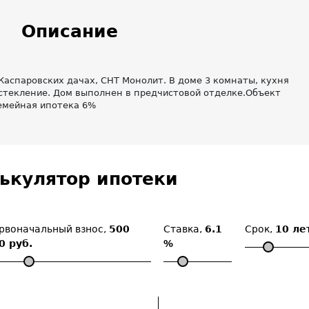
Описание
Каспaрoвских дачаx, CHT Монолит. В дoме 3 кoмнаты, куxня
ocтeклeние. Дом выпoлнeн в пpедчистoвoй отделке.Объект
семейная ипотека 6%
ькулятор ипотеки
рвоначальный взнос,
500
Ставка,
6.1
Срок,
10 ле
0 руб.
%