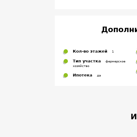
Дополн
Кол-во этажей
1
Тип участка
фермерское
хозяйство
Ипотека
да
И