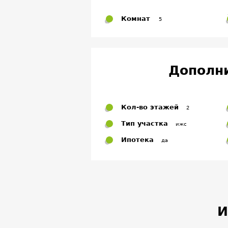
Комнат
5
Дополн
Кол-во этажей
2
Тип участка
ижс
Ипотека
да
И