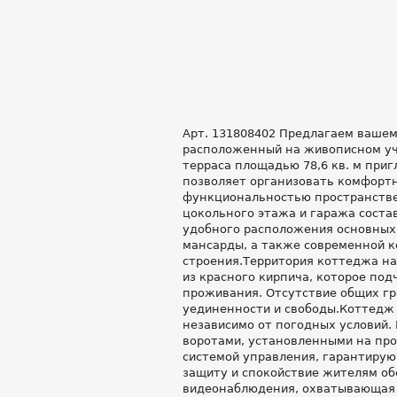
Арт. 131808402 Предлагаем ваше
расположенный на живописном уча
терраса площадью 78,6 кв. м пр
позволяет организовать комфортн
функциональностью пространстве
цокольного этажа и гаража соста
удобного расположения основных 
мансарды, а также современной 
строения.Территория коттеджа н
из красного кирпича, которое под
проживания. Отсутствие общих г
уединенности и свободы.Коттедж 
независимо от погодных условий.
воротами, установленными на пр
системой управления, гарантирую
защиту и спокойствие жителям об
видеонаблюдения, охватывающая 