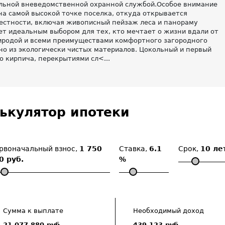
льной вневедомственной охранной службой.Особое внимание
а самой высокой точке поселка, откуда открывается
естности, включая живописный пейзаж леса и панораму
ет идеальным выбором для тех, кто мечтает о жизни вдали от
иродой и всеми преимуществами комфортного загородного
о из экологически чистых материалов. Цокольный и первый
 кирпича, перекрытиями сл<...
ькулятор ипотеки
рвоначальный взнос,
1 750
Ставка,
6.1
Срок,
10 ле
0 руб.
%
Сумма к выплате
Необходимый доход
21 077 880 руб.
439 123 руб.