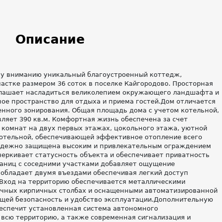
Описание
му вниманию уникальный благоустроенный коттедж,
стке размером 36 соток в поселке Кайгородово. Просторная
иглашает насладиться великолепием окружающего ландшафта и
ое пространство для отдыха и приема гостей.Дом отличается
нного зонирования. Общая площадь дома с учетом котельной,
вляет 390 кв.м. Комфортная жизнь обеспечена за счет
комнат на двух первых этажах, цокольного этажа, уютной
котельной, обеспечивающей эффективное отопление всего
адежно защищена высоким и привлекательным ограждением
черкивает статусность объекта и обеспечивает приватность
раниц с соседними участками добавляет ощущение
обладает двумя въездами обеспечивая легкий доступ
 Вход на территорию обеспечивается металлическими
очных кирпичных столбах и оснащенными автоматизированной
щей безопасность и удобство эксплуатации.Дополнительную
еспечит установленная система автономного
всю территорию, а также современная сигнализация и