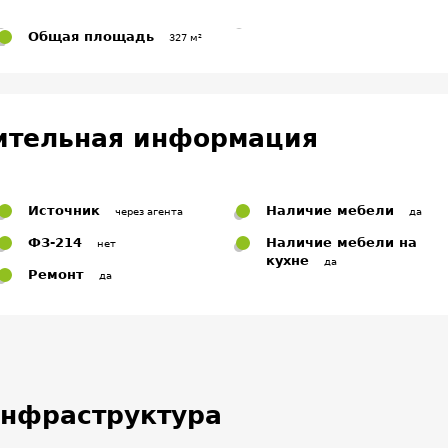
Общая площадь
327 м²
ительная информация
Источник
Наличие мебели
через агента
да
ФЗ-214
Наличие мебели на
нет
кухне
да
Ремонт
да
нфраструктура