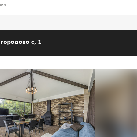
йки
городово с, 1