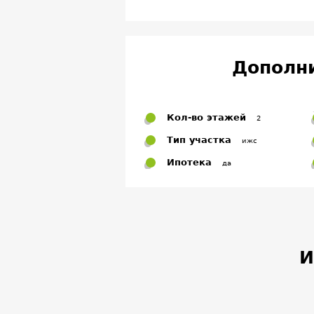
Дополн
Кол-во этажей
2
Тип участка
ижс
Ипотека
да
И