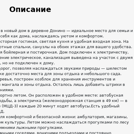
Описание
 в новый дом в деревне Донино — идеальное место для семьи и
 себя как дома, наслаждаясь уютом и комфортом.
сторная гостиная, светлая кухня и удобная входная зона. На
тные спальни, санузлы на обоих этажах для вашего удобства.
 бойлерная и постирочная. Дом подключен к электричеству,
ение электрическое, канализация выведена на участок с двумя
, но не подключен к дому.
дорог, позволяя наслаждаться звуками природы — шелестом
ке достаточно места для зоны отдыха и небольшого сада.
евья, построен хозблок для хранения инструментов и
 мангала и зоны отдыха. Осталось лишь добавить штрихи в
ниями.
фортно летом. Он расположен в удобном месте: автобусная
одьбы, а электричка (железнодорожная станция в 49 км) — в
е (МЦД-3) каждые 20 минут ходят автобусы.Есть удобный
Д.
для комфортной и безопасной жизни: амбулатория, магазины,
ом культуры. Летом можно наслаждаться прогулками по лесу
 зимними лыжными прогулками.
мными соседями, вонючими подъездами и постоянно