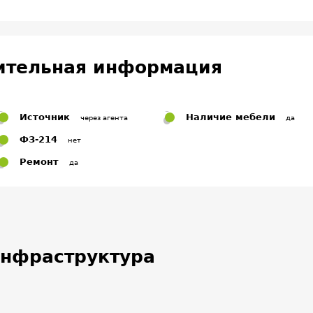
ительная информация
Источник
Наличие мебели
через агента
да
ФЗ-214
нет
Ремонт
да
нфраструктура