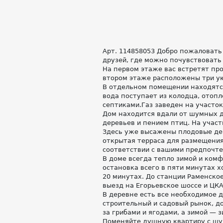
Арт. 114858053 Добро пожаловать
друзей, где можно почувствовать
На первом этаже вас встретят про
втором этаже расположены три ую
В отдельном помещении находятся
вода поступает из колодца, отопл
септиками.Газ заведен на участок
Дом находится вдали от шумных 
деревьев и пением птиц. На участ
Здесь уже высажены плодовые дер
открытая терраса для размещения
соответствии с вашими предпочте
В доме всегда тепло зимой и ком
остановка всего в пяти минутах х
20 минутах. До станции Раменско
выезд на Егорьевское шоссе и ЦКА
В деревне есть все необходимое 
строительный и садовый рынок, д
за грибами и ягодами, а зимой —
Поменяйте душную квартиру с шу