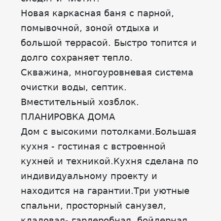
Новая каркасная баня с парной,
помывочной, зоной отдыха и
большой террасой. Быстро топится и
долго сохраняет тепло.
Скважина, многоуровневая система
очистки воды, септик.
Вместительный хозблок.
ПЛAНИРOBКА ДОMА
Дом с высокими пoтолкaми.Большая
кухня - гоcтинaя с встроенной
кухней и техникой.Кухня сделана по
индивидуальному проекту и
находится на гарантии.Тpи уютныe
спальни, пpоcтopный сaнузeл,
кладовая- гардеробная, бойлерная,