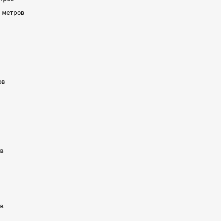
5 метров
ов
ов
в