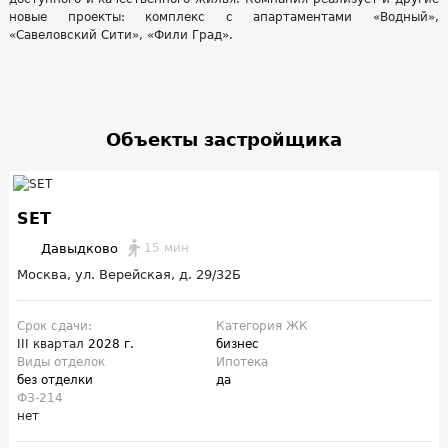
новые проекты: комплекс с апартаментами «Водный»,
«Савеловский Сити», «Фили Град».
Объекты застройщика
SET
Давыдково
15 мин
Москва, ул. Верейская, д. 29/32Б
Срок сдачи:
Категория ЖК
III квартал
2028 г.
бизнес
Виды отделок
Ипотека
без отделки
да
ФЗ-214
нет