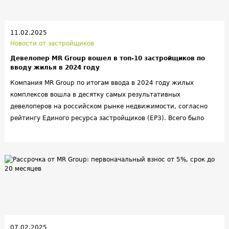
11.02.2025
Новости от застройщиков
Девелопер MR Group вошел в топ-10 застройщиков по
вводу жилья в 2024 году
Компания MR Group по итогам ввода в 2024 году жилых
комплексов вошла в десятку самых результативных
девелоперов на российском рынке недвижимости, согласно
рейтингу Единого ресурса застройщиков (ЕРЗ). Всего было
введено в эксплуатацию около 600 тыс. кв. метров общей
площади в 5 проектах. Девелопер улучшил собственный
результат по сдаче жилья за год в два раза — с 186 до 380
тыс. кв. метров.
07.02.2025