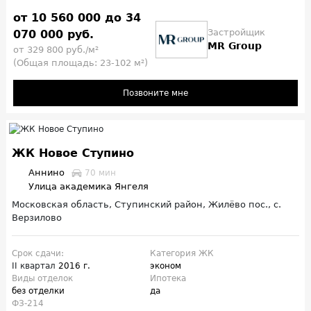
от 10 560 000 до 34
Застройщик
070 000 руб.
MR Group
от 329 800 руб./м²
(Общая площадь: 23-102 м²)
Позвоните мне
ЖК Новое Ступино
Аннино
70 мин
Улица академика Янгеля
Московская область, Ступинский район, Жилёво пос., с.
Верзилово
Срок сдачи:
Категория ЖК
II квартал
2016 г.
эконом
Виды отделок
Ипотека
без отделки
да
ФЗ-214