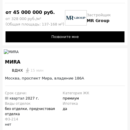
от 45 000 000 руб.
Застройщик
от 328 000 руб./м²
MR Group
(Общая площадь: 137-168 м²)
Позвоните мне
MИRA
ВДНХ
15 мин
Москва, проспект Мира, владение 186А
Срок сдачи:
Категория ЖК
III квартал
2027 г.
премиум
Виды отделок
Ипотека
без отделки
,
предчистовая
да
отделка
ФЗ-214
нет