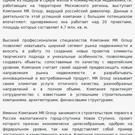
Одним из лидеров в сфере жилой и коммерческой недвижимости,
работающих на территории Московского региона, выступает
Компания MR Group, ведущий российский девелопер. Данные о
деятельности этой успешной компании с большим потенциалом
впечатляют: одновременно она работает над 20 проектами,
площадь которых составляет 4,7 млн. кв. м.
Высокий профессионализм специалистов Компании MR Group
позволяет охватывать широкий сегмент рынка недвижимости и
вносить в работу по созданию новых проектов элементы
творческого подхода и уникальные особенности, позволяющие
создавать объекты, сопоставимые по качеству с европейским
уровнем. Компания считает своей задачей предвосхищать новые
направления рынка недвижимости и разрабатывать
инновационный и востребованный продукт. MR Group оказывает
своим клиентам услуги отличного качества, разнообразных
направлений и в полном объеме. Компания практикует
сотрудничество с известными и успешными строительными
компаниями, архитекторами, финансовыми структурами.
Именно Компания MR Group занимается строительством первого в
России малоэтажного город-спутника Новое Ступино, проект
которого признан экономически целесообразным, одобрен на
федеральном уровне, так как представляет собой пример
доступного и качественного жилья. Компания реализует и другие