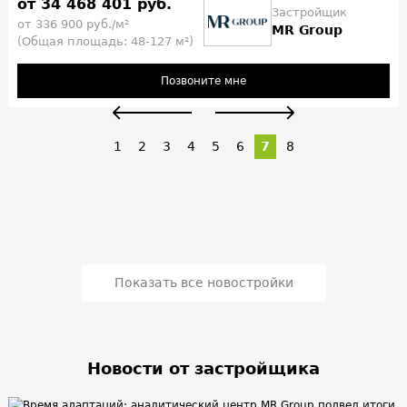
от 34 468 401 руб.
Застройщик
от 336 900 руб./м²
MR Group
(Общая площадь: 48-127 м²)
Позвоните мне
1
2
3
4
5
6
7
8
Показать все новостройки
Новости от застройщика