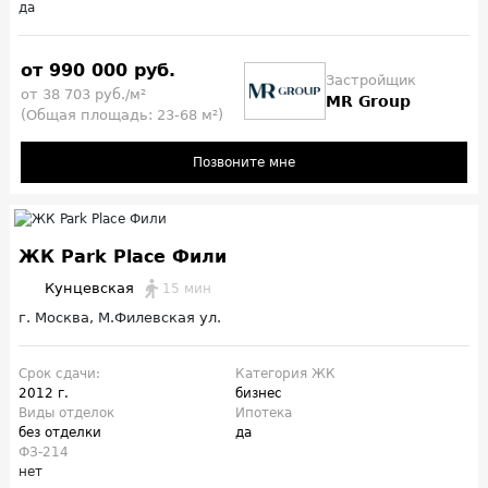
да
от 990 000 руб.
Застройщик
от 38 703 руб./м²
MR Group
(Общая площадь: 23-68 м²)
Позвоните мне
ЖК Park Place Фили
Кунцевская
15 мин
г. Москва, М.Филевская ул.
Срок сдачи:
Категория ЖК
2012 г.
бизнес
Виды отделок
Ипотека
без отделки
да
ФЗ-214
нет