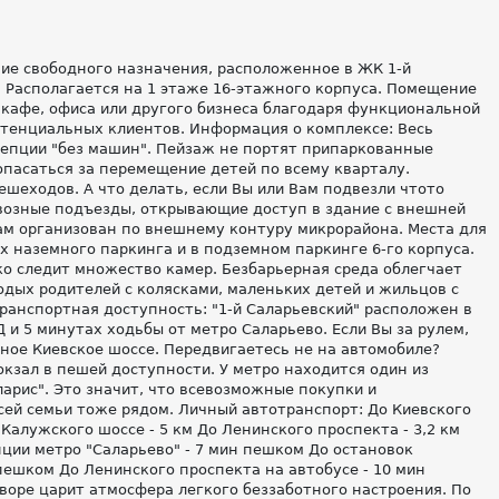
ие свободного назначения, расположенное в ЖК 1-й
. Располагается на 1 этаже 16-этажного корпуса. Помещение
 кафе, офиса или другого бизнеса благодаря функциональной
тенциальных клиентов. Информация о комплексе: Весь
епции "без машин". Пейзаж не портят припаркованные
опасаться за перемещение детей по всему кварталу.
ешеходов. А что делать, если Вы или Вам подвезли чтото
возные подъезды, открывающие доступ в здание с внешней
ам организован по внешнему контуру микрорайона. Места для
х наземного паркинга и в подземном паркинге 6-го корпуса.
ко следит множество камер. Безбарьерная среда облегчает
дых родителей с колясками, маленьких детей и жильцов с
анспортная доступность: "1-й Саларьевский" расположен в
Д и 5 минутах ходьбы от метро Саларьево. Если Вы за рулем,
тное Киевское шоссе. Передвигаетесь не на автомобиле?
кзал в пешей доступности. У метро находится один из
арис". Это значит, что всевозможные покупки и
сей семьи тоже рядом. Личный автотранспорт: До Киевского
о Калужского шоссе - 5 км До Ленинского проспекта - 3,2 км
ции метро "Саларьево" - 7 мин пешком До остановок
пешком До Ленинского проспекта на автобусе - 10 мин
воре царит атмосфера легкого беззаботного настроения. По