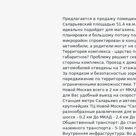
Предлагается в продажу помещен
Саларьевский площадью 51.4 кв.м
идеально подойдет для магазина,
планировке и большому потоку по
микрорайон спроектирован в конц
автомобили, а родители могут не 
Территория комплекса - царство п
габаритное? Проблему решают ск
стороны комплекса. Проезд к дом
автомобилей отведены на 7 этажа
За порядком и безопасностью зор
передвижение по территории моло
ограниченными возможностями. Тр
Новой Москве всего в 2 км от МКА
для Вас удобный выезд на скорос
Станция метро Саларьево и автово
крупнейших ТЦ Новой Москвы "Сал
разнообразные развлечения для в
шоссе - 0,2 км До МКАД - 2,4 км Д
Общественный транспорт: До стан
наземного транспорта - 5-10 мин 
Внутренняя инфраструктура: Во д