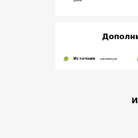
дома
Дополн
Источник
напрямую
И