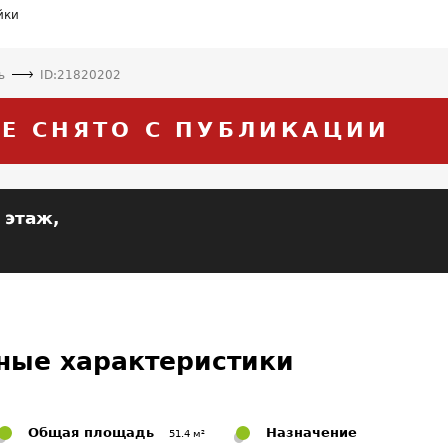
йки
ь
ID:21820202
Е СНЯТО С ПУБЛИКАЦИИ
 этаж,
ные характеристики
Общая площадь
Назначение
51.4 м²