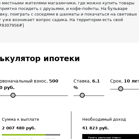
 местными жителями магазинчики, где можно купить товары
приятно посидеть с друзьями, и кофе-пойнты. На бульваре
ку, поиграть с соседями в шахматы и покачаться на световых
т уже возникает вопрос садика. На территории есть свой
[#8307956#]
ькулятор ипотеки
рвоначальный взнос,
500
Ставка,
6.1
Срок,
10 ле
0 руб.
%
Сумма к выплате
Необходимый доход
2 007 480 руб.
41 823 руб.
Узнать реальные ставки