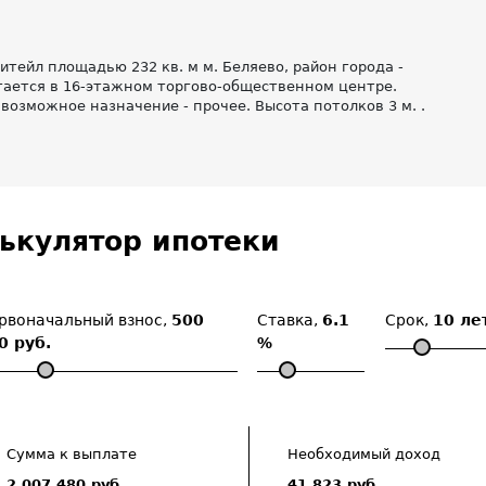
тейл площадью 232 кв. м м. Беляево, район города -
ается в 16-этажном торгово-общественном центре.
 возможное назначение - прочее. Высота потолков 3 м. .
ькулятор ипотеки
рвоначальный взнос,
500
Ставка,
6.1
Срок,
10 ле
0 руб.
%
Сумма к выплате
Необходимый доход
2 007 480 руб.
41 823 руб.