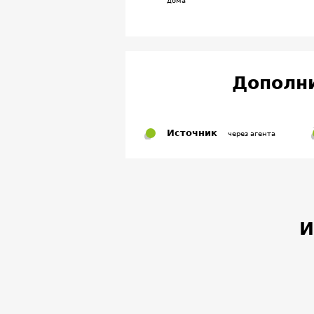
дома
Дополн
Источник
через агента
И