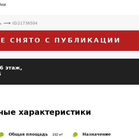
йки
ь
ID:21736504
Е СНЯТО С ПУБЛИКАЦИИ
16 этаж,
5
ные характеристики
Общая площадь
Назначение
232 м²