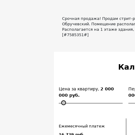
Срочная продажа! Продам стрит-ри
Обручевский. Помещение располаг
Располагается на 1 этаже здания,
[#7585351#]
Кал
Цена за квартиру,
2 000
Пе
000 руб.
00
Ежемесячный платеж
16 729 руб.