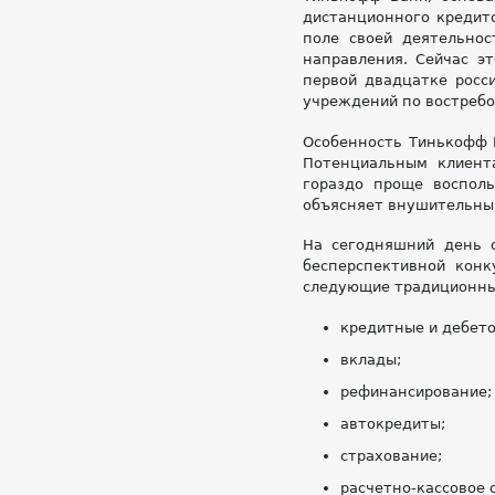
дистанционного кредито
поле своей деятельнос
направления. Сейчас э
первой двадцатке росс
учреждений по востребо
Особенность Тинькофф 
Потенциальным клиент
гораздо проще восполь
объясняет внушительный
На сегодняшний день о
бесперспективной конк
следующие традиционны
кредитные и дебето
вклады;
рефинансирование;
автокредиты;
страхование;
расчетно-кассовое 