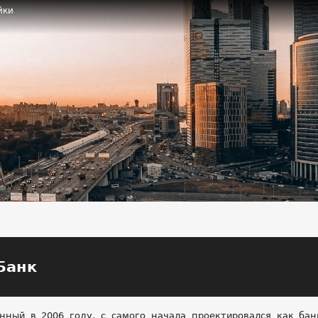
йки
Банк
нный в 2006 году, с самого начала проектировался как бан