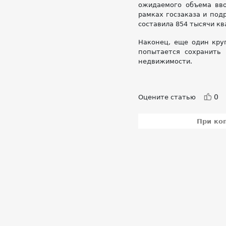
ожидаемого объема вво
рамках госзаказа и под
составила 854 тысячи к
Наконец, еще один кру
попытается сохранить
недвижимости.
0
Оцените статью
При ко