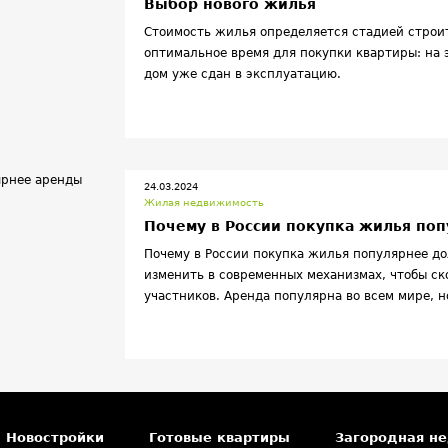
Выбор нового жилья
Стоимость жилья определяется стадией строи
оптимальное время для покупки квартиры: на 
дом уже сдан в эксплуатацию.
24.03.2024
Жилая недвижимость
Почему в России покупка жилья по
Почему в России покупка жилья популярнее до
изменить в современных механизмах, чтобы ск
участников. Аренда популярна во всем мире, 
обзавестись своим жильем. В крупных городах
популярностью из-за потоков трудовых мигран
сходит на нет из-за широкого распространени
рынок долгосрочной аренды существенно отличае
приватизации, предоставления социального ж
его активизации может помочь развитие част
Новостройки
Готовые квартиры
Загородная н
определенной бизнес-моделью.