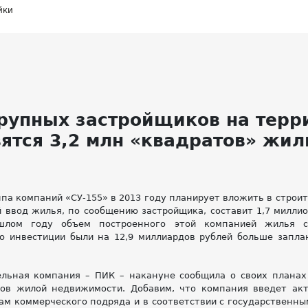
йки
рупных застройщиков на терр
вятся 3,2 млн «квадратов» жил
ппа компаний «СУ-155» в 2013 году планирует вложить в строи
 ввод жилья, по сообщению застройщика, составит 1,7 милли
шлом году объем построенного этой компанией жилья со
то инвестиции были на 12,9 миллиардов рублей больше запл
ельная компания – ПИК – накануне сообщила о своих планах
ов жилой недвижимости. Добавим, что компания введет ак
ам коммерческого подряда и в соответствии с государственны