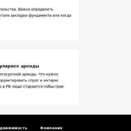
тельства. Важно определить
этапе закладки фундамента или когда
пулярнее аренды
лгосрочной аренды. Что нужно
орректировать спрос и интерес
но в РФ люди стараются побыстрее
 долгосрочный съем пользуется
тов, но даже здесь он постепенно
я мелких форматов жилья. Российский
тся от западного, в т.ч. из-за
илья, быстрой выплаты ипотеки. Для
ной инвестиционной недвижимости с
едвижимость
Компания