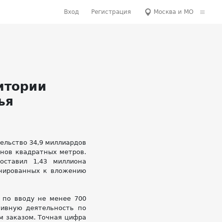
Вход
Регистрация
Москва и МО
итории
ья
тельство 34,9 миллиардов
онов квадратных метров.
ставил 1,43 миллиона
анированных к вложению
 по вводу не менее 700
тивную деятельность по
м заказом. Точная цифра