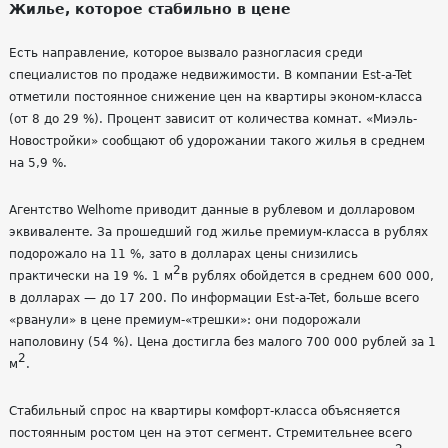
Жилье, которое стабильно в цене
Есть направление, которое вызвало разногласия среди
специалистов по продаже недвижимости. В компании Est-a-Tet
отметили постоянное снижение цен на квартиры эконом-класса
(от 8 до 29 %). Процент зависит от количества комнат. «Миэль-
Новостройки» сообщают об удорожании такого жилья в среднем
на 5,9 %.
Агентство Welhome приводит данные в рублевом и долларовом
эквиваленте. За прошедший год жилье премиум-класса в рублях
подорожало на 11 %, зато в долларах цены снизились
2
практически на 19 %. 1 м
в рублях обойдется в среднем 600 000,
в долларах — до 17 200. По информации Est-a-Tet, больше всего
«рванули» в цене премиум-«трешки»: они подорожали
наполовину (54 %). Цена достигла без малого 700 000 рублей за 1
2
м
.
Стабильный спрос на квартиры комфорт-класса объясняется
постоянным ростом цен на этот сегмент. Стремительнее всего